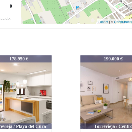
0
ducido.
Leaflet
| ©
OpenStreet
OTRE
REDOTRE
199.000 €
190.500 €
Torrevieja / Centro
Torrevieja / Los Balc