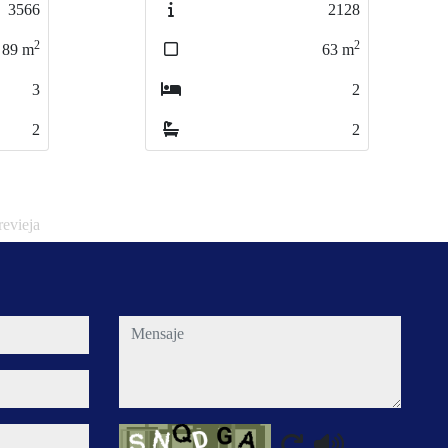
2128
CURAVISTAS2
2
2
63
m
110
m
2
3
2
2
revieja
mensaje
Captcha