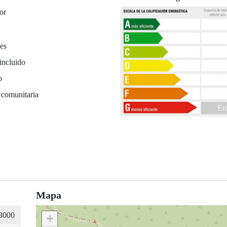
or
es
incluido
o
 comunitaria
En
Mapa
+