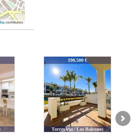
Map
contributors
REDOTRE
189.900 €
Next
Torrevieja / PLAYA DEL
ones
CURA