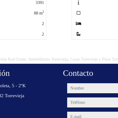
3566
2
89
m
3
2
ieja Real Estate, Inmobiliarias Torrevieja, Casas Torrevieja y Pisos Tor
ión
Contacto
oleta, 5 - 2ºK
nombre
2 Torrevieja
teléfono
e-mail