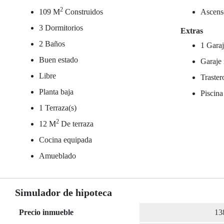
2
109 M
Construidos
Ascens
3 Dormitorios
Extras
2 Baños
1 Garaj
Buen estado
Garaje 
Libre
Traster
Planta baja
Piscina
1 Terraza(s)
2
12 M
De terraza
Cocina equipada
Amueblado
Simulador de hipoteca
Precio inmueble