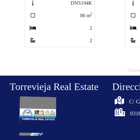
3391
2
88
m
2
2
Torrev
Torrevieja Real Estate
Direcc
C/ G
0318