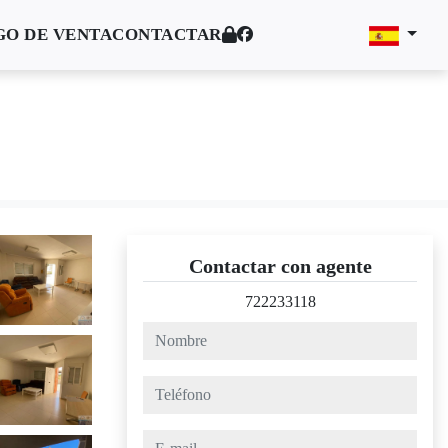
O DE VENTA
CONTACTAR
Contactar con agente
722233118
nombre
teléfono
e-mail