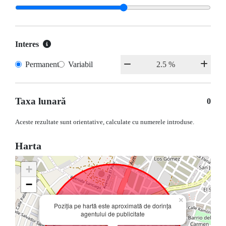
Interes
Permanent
Variabil
Taxa lunară
0
Aceste rezultate sunt orientative, calculate cu numerele introduse.
Harta
+
−
×
Poziția pe hartă este aproximată de dorința
agentului de publicitate