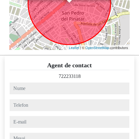
Leaflet
| ©
OpenStreetMap
contributors
Agent de contact
722233118
nume
telefon
e-mail
mesaj