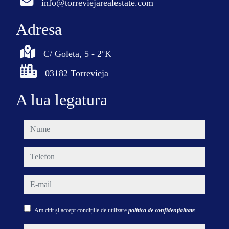
info@torreviejarealestate.com
Adresa
C/ Goleta, 5 - 2ºK
03182 Torrevieja
A lua legatura
nume
telefon
e-mail
Am citit și accept condițiile de utilizare
politica de confidențialitate