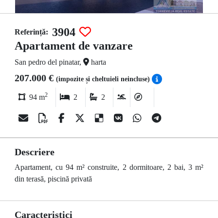
3904
Referință:
Apartament de vanzare
San pedro del pinatar,
harta
207.000 €
(impozite și cheltuieli neincluse)
2
94 m
2
2
Descriere
Apartament, cu 94 m² construite, 2 dormitoare, 2 bai, 3 m²
din terasă, piscină privată
Caracteristici