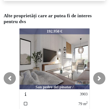
Alte proprietăți care ar putea fi de interes
pentru dvs
3904
3904
192.950 €
235.000 €
Previous
Next
San pedro del pinatar /
San pedro del pinatar /
3903
3161
2
2
79
m
108
m