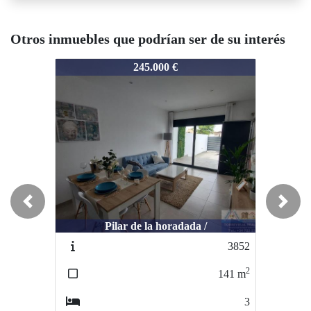
Otros inmuebles que podrían ser de su interés
3328
3328
3
245.000 €
279.900 €
Previous
Next
Pilar de la horadada /
Pilar de la horadada /
3852
3149
2
2
141
m
241
m
3
3