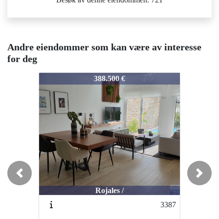
Andre eiendommer som kan være av interesse
for deg
3619
3619
3
388.500 €
599.000 €
Previous
Next
Rojales /
Rojales /
3387
3335