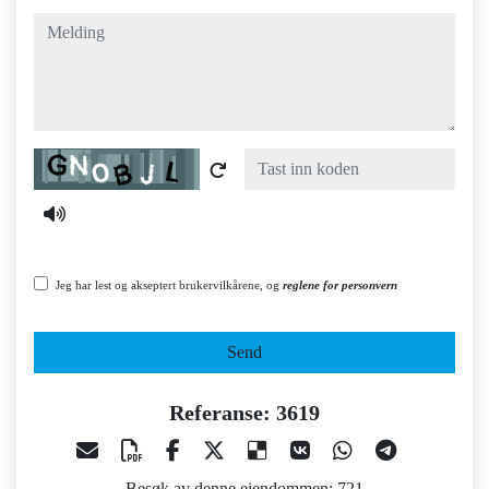
melding
Captcha
Jeg har lest og akseptert brukervilkårene, og
reglene for personvern
Send
Referanse: 3619
Besøk av denne eiendommen: 721