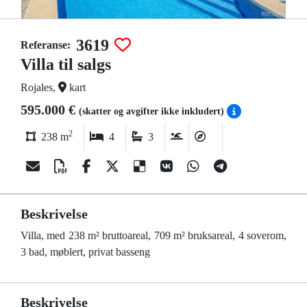
3619
Referanse:
Villa til salgs
Rojales,
kart
595.000 €
(skatter og avgifter ikke inkludert)
2
238 m
4
3
Beskrivelse
Villa, med 238 m² bruttoareal, 709 m² bruksareal, 4 soverom,
3 bad, møblert, privat basseng
Beskrivelse