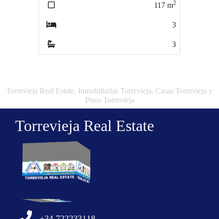
2
2
117
m
101
m
3
3
3
3
Torrevieja Real Estate, Inmobiliarias Torrevieja, Casas Torrevieja y
Pisos Torrevieja
Torrevieja Real Estate
+34 722233118