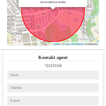
annonsørens ønske
Leaflet
| ©
OpenStreetMap
contributors
Kontakt agent
722233118
navn
telefon
e-post