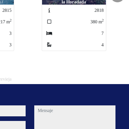
Finestrat /
2818
3564
2
2
380
m
407
m
7
3
4
4
revieja
mensaje