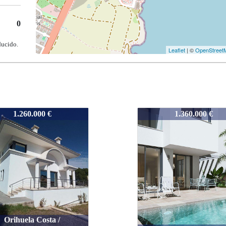
0
ducido.
Leaflet
| ©
OpenStreet
4197
1.360.000 €
3.450.000 €
Pilar de la Horadada / T