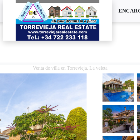
ENCARG
Venta de villa en Torrevieja, La veleta