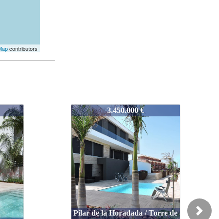
Map
contributors
4197
1.250.000 €
orre de
Next