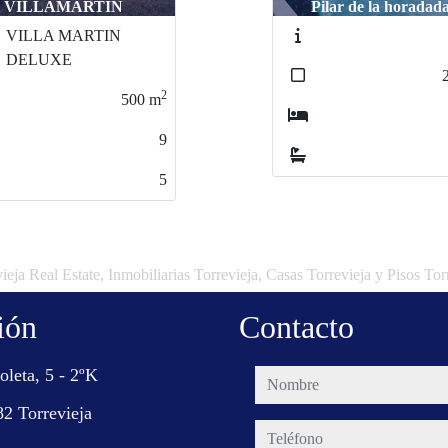
ilar de la horadada /
la Horadada
2815
2
217
m
3
3
ieja Real Estate, Inmobiliarias Torrevieja, Casas Torrevieja y Pisos Tor
ión
Contacto
oleta, 5 - 2ºK
nombre
2 Torrevieja
teléfono