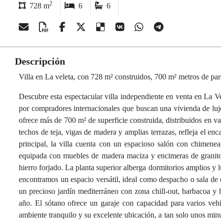
2
728 m
6
6
Descripción
Villa en La veleta, con 728 m² construidos, 700 m² metros de par
Descubre esta espectacular villa independiente en venta en La V
por compradores internacionales que buscan una vivienda de luj
ofrece más de 700 m² de superficie construida, distribuidos en va
techos de teja, vigas de madera y amplias terrazas, refleja el e
principal, la villa cuenta con un espacioso salón con chimene
equipada con muebles de madera maciza y encimeras de granito. 
hierro forjado. La planta superior alberga dormitorios amplios y l
encontramos un espacio versátil, ideal como despacho o sala de o
un precioso jardín mediterráneo con zona chill-out, barbacoa y ho
año. El sótano ofrece un garaje con capacidad para varios veh
ambiente tranquilo y su excelente ubicación, a tan solo unos minu