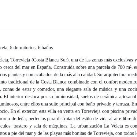
cela, 6 dormitorios, 6 baños
eleta, Torrevieja (Costa Blanca Sur), una de las zonas más exclusivas
o cerca del mar en España. Construida sobre una parcela de 700 m², e
rias plantas y con acabados de la más alta calidad. Su arquitectura med
ncanto tradicional de la Costa Blanca combinado con el confort moderno.
a, zonas de estar y comedor, una elegante sala de música y una coci
El interior destaca por su luminosidad, suelos de cerámica artesanal 
uminosos, entre ellos una suite principal con baño privado y terraza. En
cio. En el exterior, esta villa en venta en Torrevieja con piscina priva
rno de leña, perfectos para disfrutar del estilo de vida al aire libre d
ículos, trastero y sala de máquinas. La urbanización La Veleta es co
tos a pie del mar y de las playas más bonitas de Torrevieja, con todos l