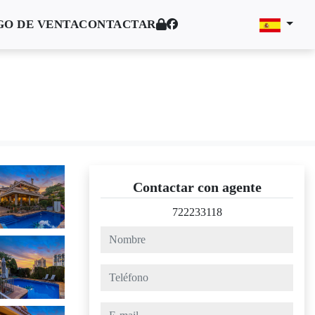
O DE VENTA
CONTACTAR
Contactar con agente
722233118
nombre
teléfono
e-mail