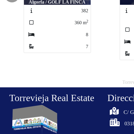
VILLAMARTIN
P
VILLA MARTIN
DELUXE
2
500
m
9
5
Torrev
Torrevieja Real Estate
Direcc
C/ G
0318