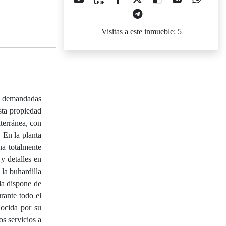
Visitas a este inmueble: 5
 y demandadas
sta propiedad
iterránea, con
 En la planta
na totalmente
y detalles en
 la buhardilla
da dispone de
urante todo el
nocida por su
os servicios a