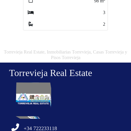
98
m
180
m
3
5
2
3
Torrevieja Real Estate, Inmobiliarias Torrevieja, Casas Torrevieja y
Pisos Torrevieja
Torrevieja Real Estate
+34 722233118