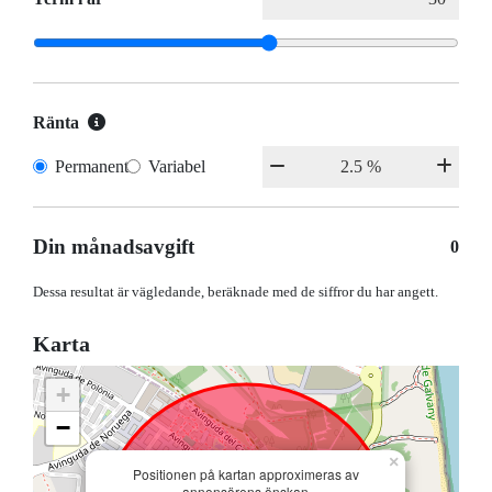
Ränta
Permanent
Variabel
Din månadsavgift
0
Dessa resultat är vägledande, beräknade med de siffror du har angett.
Karta
+
−
×
Positionen på kartan approximeras av
annonsörens önskan