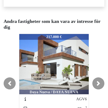
Andra fastigheter som kan vara av intresse för
dig
3502
3502
350
217.000 €
389.000 €
Previous
Next
Ciudad Quesada / LAGUNA DE LA
C
Daya Nueva / DAYA NUEVA
MATA
AGV6
CQ113
2
2