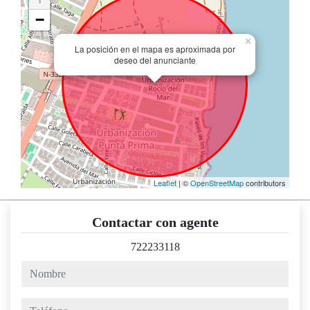
−
×
La posición en el mapa es aproximada por
deseo del anunciante
Leaflet
| ©
OpenStreetMap
contributors
Contactar con agente
722233118
nombre
teléfono