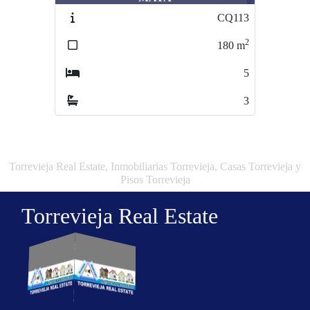
CQ113
DNS194K
2
2
180
m
86
m
5
2
3
2
Torrevieja Real Estate, Inmobiliarias Torrevieja, Casas Torrevieja y
Pisos Torrevieja
Torrevieja Real Estate