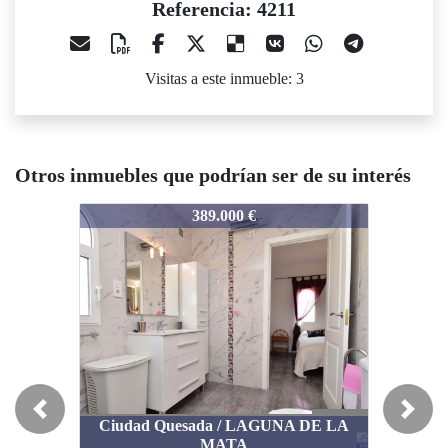
Referencia: 4211
Visitas a este inmueble: 3
Otros inmuebles que podrían ser de su interés
211
4211
4211
389.000 €
194.000 €
Previous
Next
Ciudad Quesada / LAGUNA DE LA
MATA
Daya Nueva / DAYA NUEVA
Day