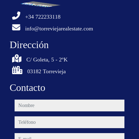
+34 722233118
info@torreviejarealestate.com
Dirección
C/ Goleta, 5 - 2ºK
03182 Torrevieja
Contacto
nombre
teléfono
e-mail