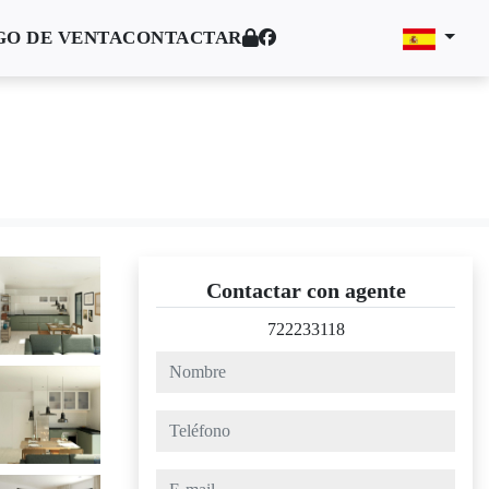
O DE VENTA
CONTACTAR
Contactar con agente
722233118
nombre
teléfono
e-mail