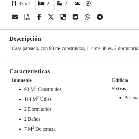
2
93 m
2
2
Descripción
Casa pareado, con 93 m² construidos, 114 m² útiles, 2 dormitorios
Características
Inmueble
Edificio
2
Extras
93 M
Construidos
Piscina
2
114 M
Útiles
2 Dormitorios
2 Baños
2
7 M
De terraza