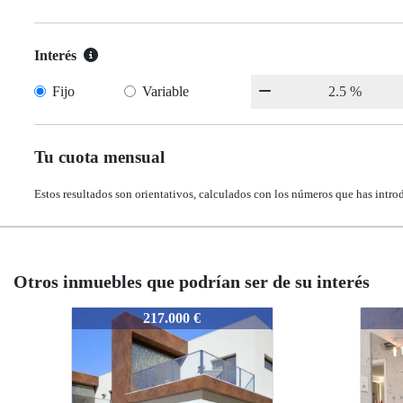
Interés
Fijo
Variable
Tu cuota mensual
Estos resultados son orientativos, calculados con los números que has intro
Otros inmuebles que podrían ser de su interés
3588
3588
3588
3588
389.000 €
389.000 €