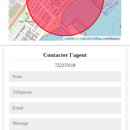
Leaflet
| ©
OpenStreetMap
contributors
Contacter l'agent
722233118
nom
téléphone
email
message