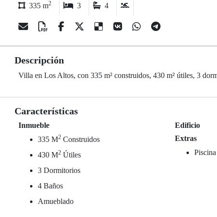
2
335 m
3
4
Descripción
Villa en Los Altos, con 335 m² construidos, 430 m² útiles, 3 dor
Características
Inmueble
Edificio
2
Extras
335 M
Construidos
Piscina
2
430 M
Útiles
3 Dormitorios
4 Baños
Amueblado