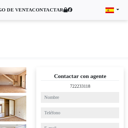
O DE VENTA
CONTACTAR
Contactar con agente
722233118
nombre
teléfono
e-mail