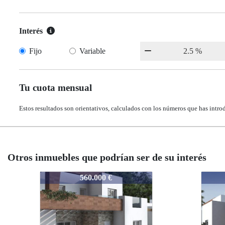
Interés
Fijo
Variable
Tu cuota mensual
Estos resultados son orientativos, calculados con los números que has intro
Otros inmuebles que podrían ser de su interés
1673
1673
 €
560.000 €
560.000 €