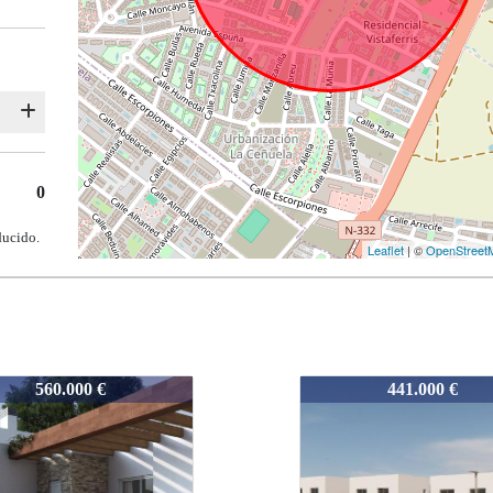
0
ducido.
Leaflet
| ©
OpenStreet
1673
1673
1673
1673
441.000 €
441.000 €