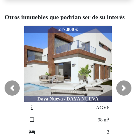
Otros inmuebles que podrían ser de su interés
ILLA ALTOS PT
VILLA ALTOS PT
VILLA A
217.000 €
389.000 €
Previous
Next
Ciudad Quesada / LAGUNA DE LA
Ciudad
Daya Nueva / DAYA NUEVA
MATA
AGV6
CQ113
2
2
98
m
180
m
3
5