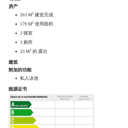
房产
2
263 M
建造完成
2
179 M
使用面积
3 寝室
3 厕所
2
23 M
的 露台
建筑
附加的功能
私人泳池
能源证书