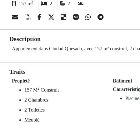
2
157 m
2
2
Description
Appartement dans Ciudad Quesada, avec 157 m² construit, 2 chamb
Traits
Propiété
Bâtiment
2
Caractéristi
157 M
Construit
Piscine
2 Chambres
2 Toilettes
Meublé