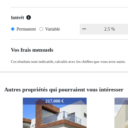
Intérêt
Permanent
Variable
Vos frais mensuels
Ces résultats sont indicatifs, calculés avec les chiffres que vous avez saisis.
Autres propriétés qui pourraient vous intéresser
3320
3320
3320
3320
194.000 €
194.000 €