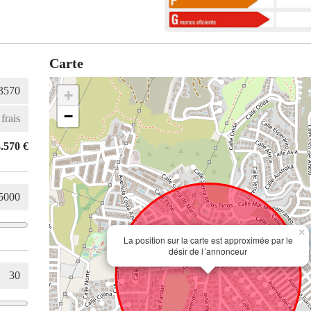
Carte
+
−
.570 €
×
La position sur la carte est approximée par le
désir de l´annonceur