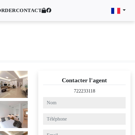
ORDER
CONTACT
Contacter l'agent
722233118
nom
téléphone
email